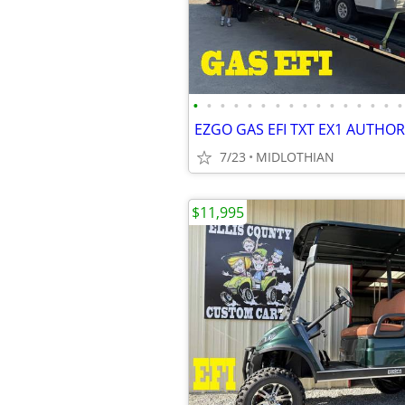
•
•
•
•
•
•
•
•
•
•
•
•
•
•
•
•
7/23
MIDLOTHIAN
$11,995