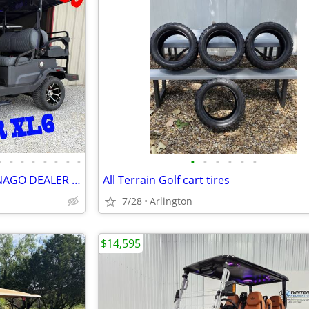
•
•
•
•
•
•
•
•
•
•
•
•
•
•
0% INTEREST AUTHORIZED DENAGO DEALER CUSTOM GOLF CARTS GOLF CART
All Terrain Golf cart tires
7/28
Arlington
$14,595