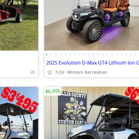
•
•
•
•
•
•
•
•
•
•
•
•
•
•
•
•
•
•
•
•
7/24
Winters Recreation
$6,995