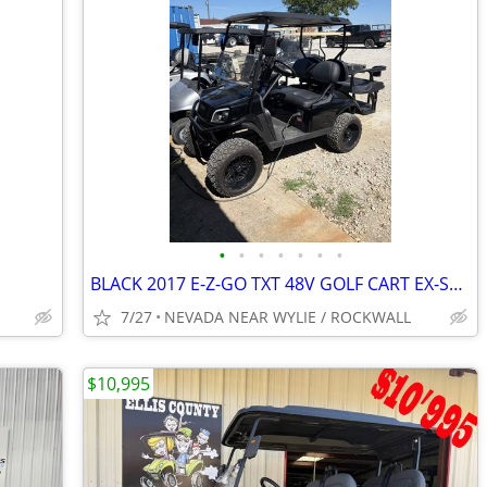
•
•
•
•
•
•
•
BLACK 2017 E-Z-GO TXT 48V GOLF CART EX-SHOW ROOM EDITION LOADED OUT !!
7/27
NEVADA NEAR WYLIE / ROCKWALL
$10,995