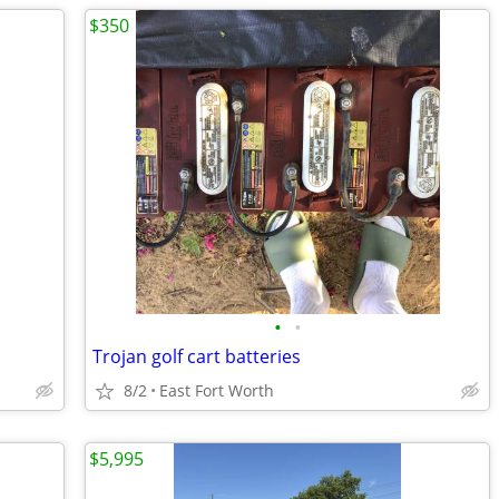
$350
•
•
Trojan golf cart batteries
8/2
East Fort Worth
$5,995