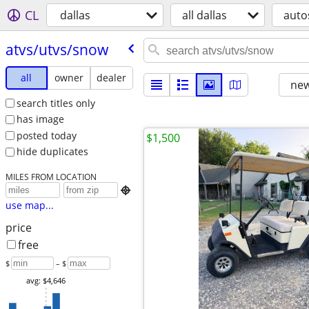
CL
dallas
all dallas
auto
atvs/​utvs/​snow
all
owner
dealer
new
search titles only
has image
posted today
$1,500
hide duplicates
MILES FROM LOCATION

use map...
price
free
$
– $
avg: $4,646