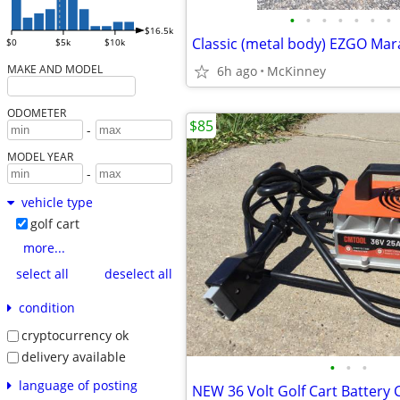
•
•
•
•
•
•
•
$16.5k
Classic (metal body) EZGO Mara
$0
$5k
$10k
MAKE AND MODEL
6h ago
McKinney
ODOMETER
$85
-
MODEL YEAR
-
vehicle type
golf cart
more...
select all
deselect all
condition
cryptocurrency ok
delivery available
•
•
•
language of posting