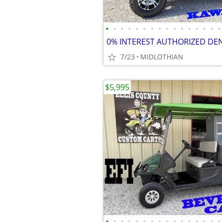
•
•
•
•
•
•
•
•
•
•
•
•
•
•
•
•
7/23
MIDLOTHIAN
$5,995
•
•
•
•
•
•
•
•
•
•
•
•
•
•
•
•