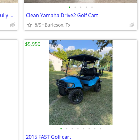
•
•
•
•
•
NEW 36 Volt Golf Cart Battery Charger Fully Automatic For Lead-acid
Clean Yamaha Drive2 Golf Cart
8/5
Burleson, Tx
$5,950
•
•
•
•
•
•
•
•
2015 FAST Golf cart