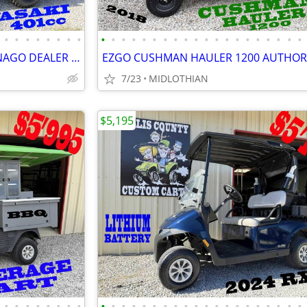
•
•
•
•
•
•
•
•
•
•
•
•
•
•
•
•
•
•
•
•
•
•
•
•
•
•
•
•
0% INTEREST AUTHORIZED DENAGO DEALER CUSTOM GOLF CARTS GOLF CART
7/23
MIDLOTHIAN
$5,195
•
•
•
•
•
•
•
•
•
•
•
•
•
•
•
•
•
•
•
•
•
•
•
•
•
•
•
•