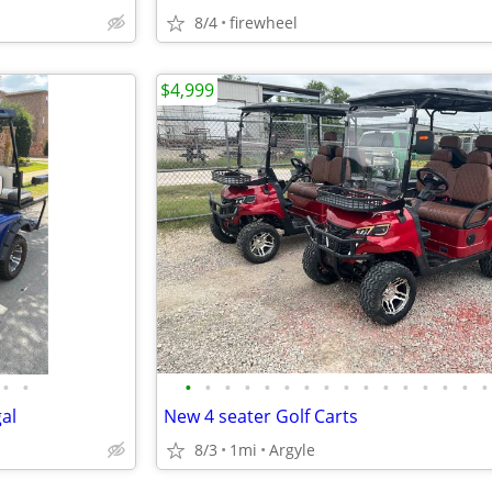
8/4
firewheel
$4,999
•
•
•
•
•
•
•
•
•
•
•
•
•
•
•
•
•
•
al
New 4 seater Golf Carts
8/3
1mi
Argyle