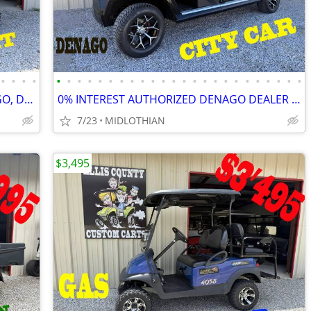
•
•
•
•
•
•
•
•
•
•
•
•
•
•
•
•
•
•
•
•
•
•
•
•
•
•
•
•
EZGO EFI TXT EX1 GAS AUTHORIZED ECGO, DEALER CUSTOM GOLF CARTS
0% INTEREST AUTHORIZED DENAGO DEALER CUSTOM GOLF CARTS GOLF CART
7/23
MIDLOTHIAN
$3,495