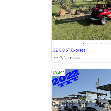
•
•
•
•
•
•
•
EZ GO ST Express
7/24
dallas
$3,495