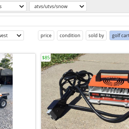
s
atvs/utvs/snow
est
price
condition
sold by
golf car
$85