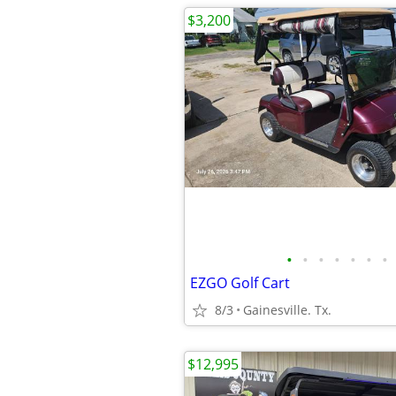
$3,200
•
•
•
•
•
•
•
EZGO Golf Cart
8/3
Gainesville. Tx.
$12,995