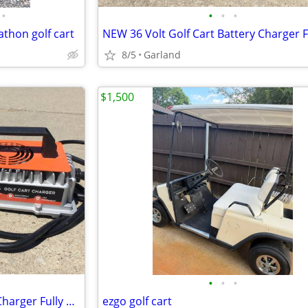
•
•
•
•
thon golf cart
8/5
Garland
$1,500
•
•
•
NEW 36 Volt Golf Cart Battery Charger Fully Automatic For Lead-acid
ezgo golf cart