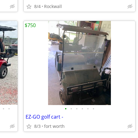
8/4
Rockwall
$750
•
•
•
•
•
•
•
•
EZ-GO golf cart -
8/3
fort worth