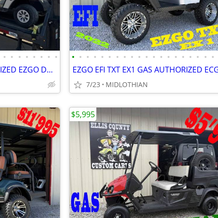
•
•
•
•
•
•
•
•
•
•
•
•
•
•
•
•
•
•
•
•
•
•
•
•
•
•
•
•
EZGO GAS EFI TXT EX1 AUTHORIZED EZGO DEALER CUSTOM GOLF CARTS
7/23
MIDLOTHIAN
$5,995