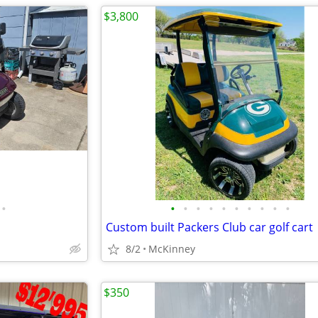
$3,800
•
•
•
•
•
•
•
•
•
•
•
Custom built Packers Club car golf cart
8/2
McKinney
$350