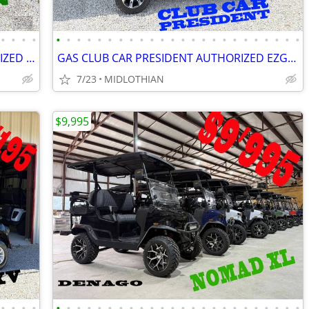
•
•
•
•
•
•
•
•
•
•
•
•
•
•
•
•
•
•
•
•
•
•
•
•
•
•
•
•
EZGO CUSHMAN HAULER 1200 AUTHORIZED EZGO DEALER CUSTOM GOLF CARTS
GAS CLUB CAR PRESIDENT AUTHORIZED EZGO DEALER CUSTOM GOLF CARTS
7/23
MIDLOTHIAN
$9,995
•
•
•
•
•
•
•
•
•
•
•
•
•
•
•
•
•
•
•
•
•
•
•
•
•
•
•
•