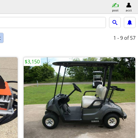
post
acct
t
1 - 9
of 57
$3,150