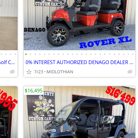
•
•
•
•
•
•
•
•
•
•
•
•
•
•
•
•
•
•
•
•
•
•
•
•
•
•
•
•
2025 Evolution D-Max GT4 Lithium Ion Golf Cart, Black Sapphire
0% INTEREST AUTHORIZED DENAGO DEALER CUSTOM GOLF CARTS GOLF CART
7/23
MIDLOTHIAN
$16,495